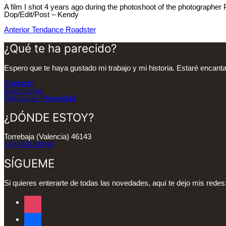
A film I shot 4 years ago during the photoshoot of the photographer 
Dop/Edit/Post – Kendy
Navegación
Anterior
Anterior
Tendance Roadster
de
¿Qué te ha parecido?
entradas
Espero que te haya gustado mi trabajo y mi historia. Estaré encant
Contacto
Aviso Legal
Política de Privacidad
¿DÓNDE ESTOY?
Torrebaja (Valencia) 46143
+34654183449
SÍGUEME
Si quieres enterarte de todas las novedades, aquí te dejo mis redes
instagram
facebook